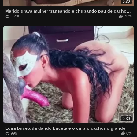
0:30
Marido grava mulher transando e chupando pau de cachorro
1.236
78%
0:30
Loira bucetuda dando buceta e o cu pro cachorro grande
999
0%