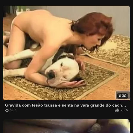
0:30
Gravida com tesão transa e senta na vara grande do cachorro
985
73%