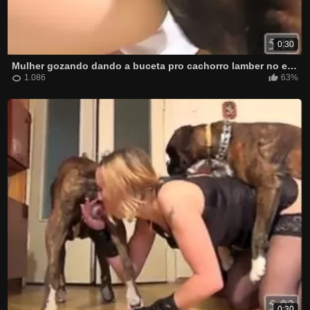
0:30
Mulher gozando dando a buceta pro cachorro lamber no escuro
1.086
63%
0:30