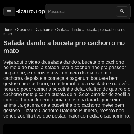
Bizarro.Top
Search
for:
Home
›
Sexo com Cachorros
›
Safada dando a buceta pro cachorro no
mato
Safada dando a buceta pro cachorro no
mato
Veja aqui o vídeo da safada dando a buceta pro cachorro
no meio do mato, a safada leva o cachorrinho pra passear
no parque, e depois ela vai no meio do mato com o
cachorro, depois ela começa a pagar um boquete bem
gostoso pro cachorro, o cachorrinho fica excitado e não vê a
hora de poder comer a bucetinha dela, ela fica de quatro e o
cachorro mete pica na buceta dela. Sexo amador de zoofilia
com cachorrão fudendo uma ninfetinha tarada por sexo
animal, a gatinha da a bucetinha pro cachorro meter bem
gostoso. Bizarro Cachorro Batendo Punheta, mesmo nao
sendo zoofilia tive que postar, maior comedia o cachorrinho.