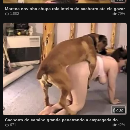
Morena novinha chupa rola inteira do cachorro ate ele gozar
1.002
79%
0:30
Cachorro do caralho grande penetrando a empregada domestica
971
42%