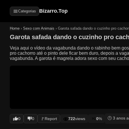
Bizarro.Top
Categorias
Home
›
Sexo com Animais
›
Garota safada dando o cuzinho pro cachor
Garota safada dando o cuzinho pro cac
Veja aqui o vídeo da vagabunda dando o rabinho bem gos
pro cachorro até o pinto dele ficar bem duro, depois a vag
vagabunda. A garota é magrela adora sexo com seu cachor
🕒 3 anos 
0
0
🚩
Report
722
views
0
%