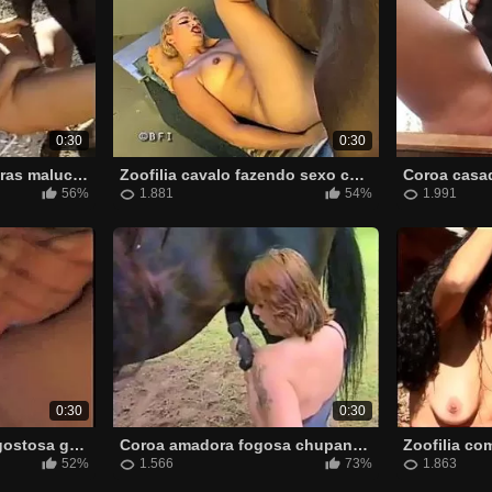
0:30
0:30
Duas lésbicas brasileiras malucas fazendo sexo com cavalo
Zoofilia cavalo fazendo sexo com mulher que fica arrombada
56%
1.881
54%
1.991
0:30
0:30
Gorda morena muito gostosa gravando ela transando com cavalo
Coroa amadora fogosa chupando rola enorme de cavalo
52%
1.566
73%
1.863