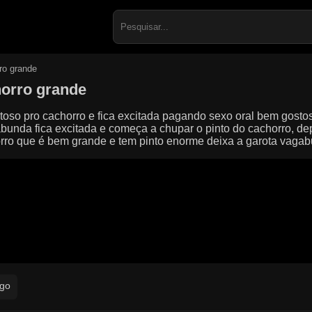
Search
for:
ro grande
horro grande
toso pro cachorro e fica excitada pagando sexo oral bem gost
abunda fica excitada e começa a chupar o pinto do cachorro, dep
ro que é bem grande e tem pinto enorme deixa a garota vagabun
ago