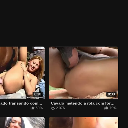
0:30
0:30
Cavalão dotado transando com mulher morena descabaçada
Cavalo metendo a rola com força no cu da mulher gostosa
69%
2.076
79%