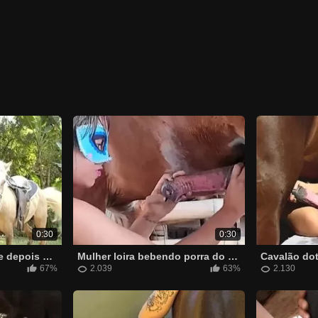
0:30
0:30
Novinha sai cavalgar e depois para pra transar com o cavalo
Mulher loira bebendo porra do cavalo que goza muito
67%
2.039
63%
2.130