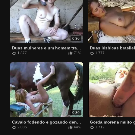
0:30
Duas mulheres e um homem transando com um cavalo no sitio
1.877
71%
1.777
0:30
Cavalo fodendo e gozando dentro das bucetas de duas mulheres
2.085
44%
1.712