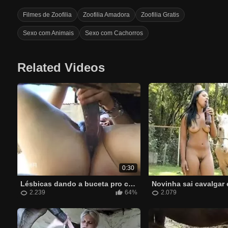
Filmes de Zoofilia
Zoofilia Amadora
Zoofilia Gratis
Sexo com Animais
Sexo com Cachorros
Related Videos
0:30
Lésbicas dando a buceta pro cavalo em vídeo de zoofilia
2.239
64%
2.079