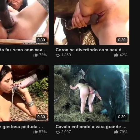
0:30
0:30
Coroa casada faz sexo com cavalo de dia e a noite com marido
Coroa se divertindo com pau de cavalo transando com ele
73%
1.860
42%
0:30
0:30
Zoofilia com gostosa peituda mamando no pau do cavalo
Cavalo enfiando a vara grande e grossa na puta loira safada
57%
2.097
79%