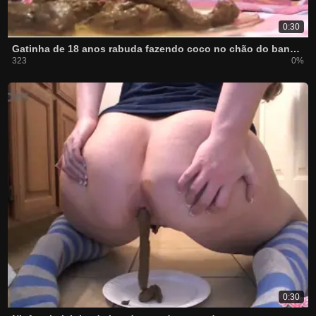
0:30
Gatinha de 18 anos rabuda fazendo coco no chão do banheiro
323
0%
0:30