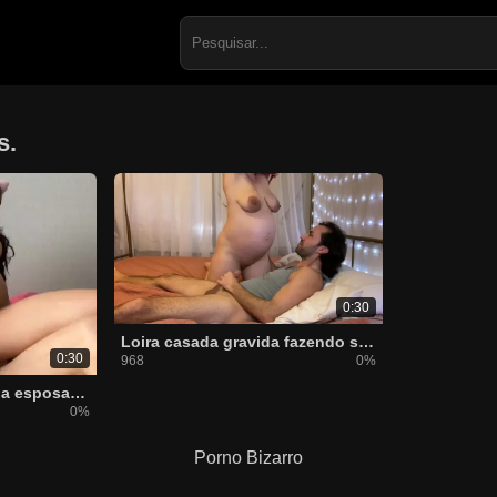
Search
for:
s.
0:30
Loira casada gravida fazendo sexo com o cunhado talarico
0:30
968
0%
Comendo o cuzinho da esposa novinha gravida
0%
Porno Bizarro