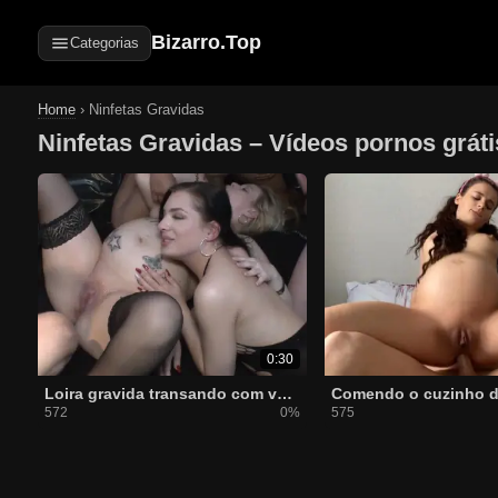
Bizarro.Top
Categorias
Home
›
Ninfetas Gravidas
Ninfetas Gravidas – Vídeos pornos gráti
0:30
Loira gravida transando com vários na festa de swing
572
0%
575