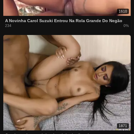
1610
A Novinha Carol Suzuki Entrou Na Rola Grande Do Negão
234
0%
1871