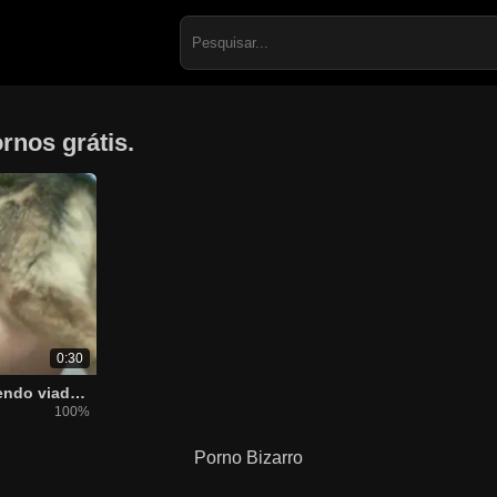
Search
for:
nos grátis.
0:30
Cachorro roludo comendo viado da bunda grande
100%
Porno Bizarro