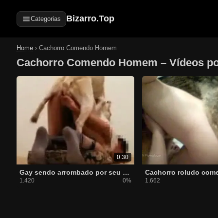
Bizarro.Top
Categorias
Home
›
Cachorro Comendo Homem
Cachorro Comendo Homem – Vídeos por
0:30
Gay sendo arrombado por seu cachorro que mete forte
1.420
0%
1.662