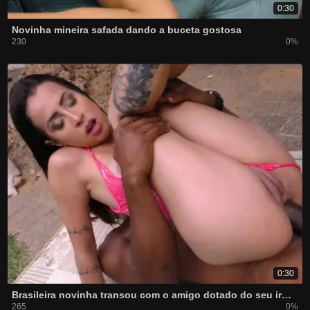
0:30
Novinha mineira safada dando a buceta gostosa
230
0%
0:30
Brasileira novinha transou com o amigo dotado do seu irmão
265
0%